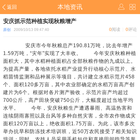
本地资讯
返回
安庆抓示范种植实现秋粮增产
0
阅读
0
评论
原创
2009/10/13 09:47:40
安庆市今年秋粮总产190.81万吨，比去年增产
1.59万吨，“灾年”实现了大丰收。 今年安庆秋粮种植
面积大，其中水稻种植面积占全部秋粮作物的九成以上。
为提高产量，各地依托水稻产业提升行动核心示范片、水
稻苗情监测和品种展示等项目，共计建立水稻示范片458
个、面积120多万亩，其中农业部确定的水稻万亩高产创
建片为6个。根据对各片测产验收，示范片亩产均超过
700公斤，高产田块突破750公斤，大幅度超过当地平均
水平。 今年，安庆秋粮生产遭遇暴雨、高温热害和
连续阴雨寡照以及台风等多种自然灾害，全市农作物成灾
面积120万亩以上，绝收面积1.75万亩。为此，该市多次
举办抗旱和防冻技术培训班，近50万农民接受了相关知识
培训；同时，农技人员采用手机短信和直接田间指导等形