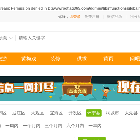
stream: Permission denied in
D:\wwwroot\aq365.com\dgmps\libs\functions\global.
你好，
请登录
免费注册
微信登录
积分
信息
旅游
黄梅戏
装修
供求
黄页
问吧
市区
迎江区
大观区
宜秀区
开发区
怀宁县
桐城市
太湖县
内
一周内
一个月内
三个月内
六个月内
一年内