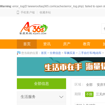
Warning
: error_log(D:\wwwroot\aq365.com\caches\error_log.php): failed to open 
手机客户端
收藏本站
首页
资讯
房产
教育
您当前的位置：
首页
>
分类信息
>
车辆买卖
>
二手自行车/电动车
>
全部信息
区域：
全部
安庆
期限：
不限
三天
生活服务