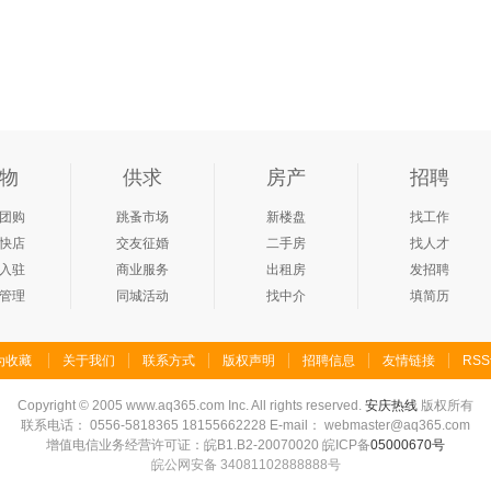
物
供求
房产
招聘
团购
跳蚤市场
新楼盘
找工作
快店
交友征婚
二手房
找人才
入驻
商业服务
出租房
发招聘
管理
同城活动
找中介
填简历
为收藏
关于我们
联系方式
版权声明
招聘信息
友情链接
RS
Copyright
©
2005 www.aq365.com Inc. All rights reserved.
安庆热线
版权所有
联系电话： 0556-5818365 18155662228 E-mail： webmaster@aq365.com
增值电信业务经营许可证：皖B1.B2-20070020 皖ICP备
05000670号
皖公网安备 34081102888888号