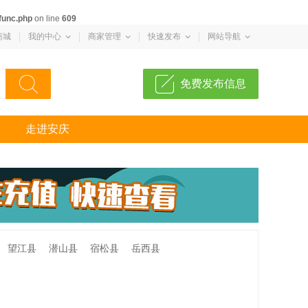
func.php
on line
609
商城
我的中心
商家管理
快速发布
网站导航
免费发布信息
走进安庆
望江县
潜山县
宿松县
岳西县