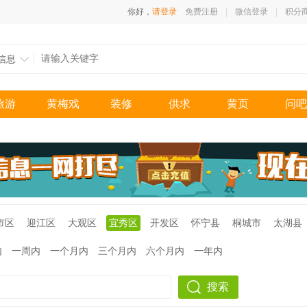
你好，
请登录
免费注册
微信登录
积分
信息
旅游
黄梅戏
装修
供求
黄页
问吧
市区
迎江区
大观区
宜秀区
开发区
怀宁县
桐城市
太湖县
内
一周内
一个月内
三个月内
六个月内
一年内
搜索