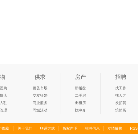
物
供求
房产
招聘
团购
跳蚤市场
新楼盘
找工作
快店
交友征婚
二手房
找人才
入驻
商业服务
出租房
发招聘
管理
同城活动
找中介
填简历
为收藏
关于我们
联系方式
版权声明
招聘信息
友情链接
RS