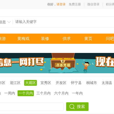
你好，
请登录
免费注册
微信登录
积分
信息
旅游
黄梅戏
装修
供求
黄页
问吧
市区
迎江区
大观区
宜秀区
开发区
怀宁县
桐城市
太湖县
内
一周内
一个月内
三个月内
六个月内
一年内
搜索