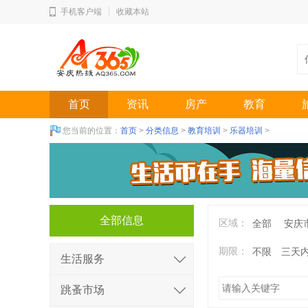
手机客户端
收藏本站
首页
资讯
房产
教育
您当前的位置：
首页
>
分类信息
>
教育培训
>
乐器培训
>
全部信息
区域：
全部
安庆
期限：
不限
三天
生活服务
跳蚤市场