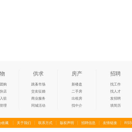
物
供求
房产
招聘
团购
跳蚤市场
新楼盘
找工作
快店
交友征婚
二手房
找人才
入驻
商业服务
出租房
发招聘
管理
同城活动
找中介
填简历
为收藏
关于我们
联系方式
版权声明
招聘信息
友情链接
RS