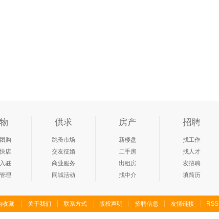
物
供求
房产
招聘
团购
跳蚤市场
新楼盘
找工作
快店
交友征婚
二手房
找人才
入驻
商业服务
出租房
发招聘
管理
同城活动
找中介
填简历
为收藏
关于我们
联系方式
版权声明
招聘信息
友情链接
RS