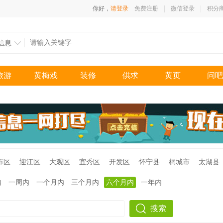
你好，
请登录
免费注册
微信登录
积分
信息
旅游
黄梅戏
装修
供求
黄页
问吧
市区
迎江区
大观区
宜秀区
开发区
怀宁县
桐城市
太湖县
内
一周内
一个月内
三个月内
六个月内
一年内
搜索