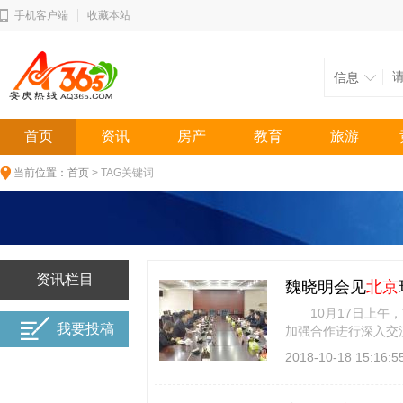
手机客户端
收藏本站
信息
首页
资讯
房产
教育
旅游
当前位置：
首页
> TAG关键词
资讯栏目
魏晓明会见
北京
10月17日上午，
我要投稿
加强合作进行深入交
迎。他说，
北京
环卫 
2018-10-18 15:16:5