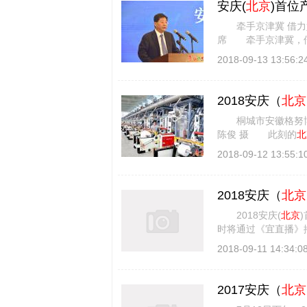
安庆(
北京
)首位
牵手京津冀 借力
席 牵手京津冀，借
别具一格的招 [
详细
2018-09-13 13:56:2
2018安庆（
北京
桐城市安徽格努博尔
陈俊 摄 此刻的
北
上午，此刻 [
详细信
2018-09-12 13:55:1
2018安庆（
北京
2018安庆(
北京
时将通过《宜直播》
展文件后，我市首次 
2018-09-11 14:34:0
2017安庆（
北京