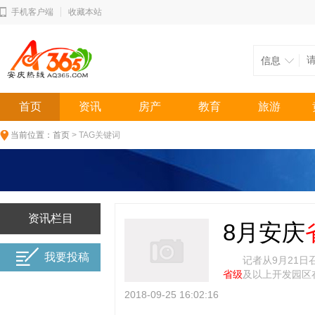
手机客户端
收藏本站
信息
首页
资讯
房产
教育
旅游
当前位置：
首页
> TAG关键词
资讯栏目
8月安庆
我要投稿
记者从9月21日
省级
及以上开发园区
8月份，全市
省级
及 [
2018-09-25 16:02:16