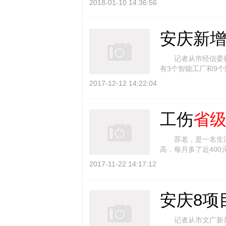
2018-01-10 14:36:56
安庆新增
记者从市经信委获悉
有3个智能工厂和9
此次共评选出
省级
[
2017-12-12 14:22:04
工伤
省
苏老，是一名生活大
高，每月多了近400
级
统筹，凡涉及统筹地
2017-11-22 14:17:12
安庆8项
记者从市文广新局