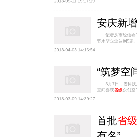
2018-05-11 15:17:19
安庆新
记者从市经信委了
节水型企业达到5家
将推动工业节水技 [
2018-04-03 14:16:54
“筑梦空
3月7日，省科技厅
空间喜获
省级
众创空
使用和
省级
备案。 
2018-03-09 14:39:27
首批
省
有名”