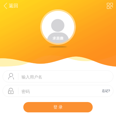
返回
忘记?
登 录