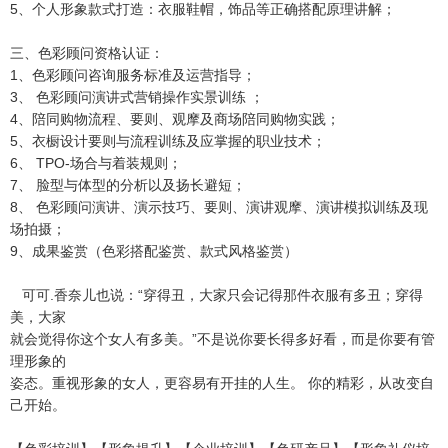
5、个人形象款式打造：衣服鞋帽，饰品等正确搭配原理讲解；
三、色彩顾问资格认证：
1、色彩顾问咨询服务标准及运营指导；
3、 色彩顾问演讲式营销操作实景训练 ；
4、陪同购物流程、要则、观摩及商场陪同购物实践；
5、衣橱设计要则与流程训练及应掌握的职业技术；
6、 TPO-场合与着装规则；
7、 脸型与体型的分析以及扬长避短；
8、 色彩顾问演讲、演示技巧、要则、演讲观摩、演讲模拟训练及现
场拍摄；
9、成果鉴赏（色彩搭配鉴赏、款式风格鉴赏）
可可.香奈儿也说：“穿得丑，大家只会记得那件衣服有多丑；穿得
美，大家
就会觉得你这个女人有多美。”不是说你要长得多好看，而是你要有管
理形象的
姿态。重视形象的女人，更容易有开挂的人生。 你的精彩，从改变自
己开始。