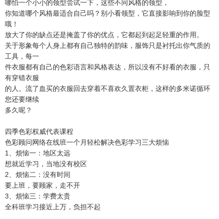
哪怕一个小小的领型尝试一下，这些不同风格的领型，
你知道哪个风格最适合自己吗？别小看领型，它直接影响到你的脸型
哦！
放大了你的缺点还是掩盖了你的优点，它都起到起足轻重的作用。
关于形象每个人身上都有自己独特的韵味，服饰只是衬托出你气质的
工具，每一
件衣服都有自己的色彩语言和风格表达，所以没有不好看的衣服，只
有穿错衣服
的人。流了血买的衣服回去穿着不喜欢久置衣柜，这样的多米诺循环
您还要继续
多久呢？
四季色彩权威代表课程
色彩顾问网络在线班一个月轻松解决色彩学习三大烦恼
1、烦恼一：地区太远
想就近学习，当地没有校区
2、烦恼二：没有时间
要上班，要顾家，走不开
3、烦恼三：学费太贵
全科班学习接近上万，负担不起