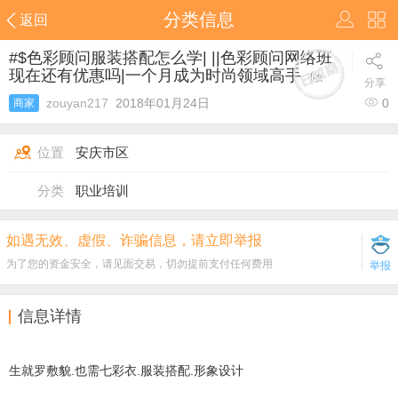
分类信息
返回
#$色彩顾问服装搭配怎么学| ||色彩顾问网络班
现在还有优惠吗|一个月成为时尚领域高手
[
收
分享
藏
]
zouyan217
2018年01月24日
0
商家
位置
安庆市区
分类
职业培训
如遇无效、虚假、诈骗信息，请立即举报
为了您的资金安全，请见面交易，切勿提前支付任何费用
举报
信息详情
生就罗敷貌.也需七彩衣.服装搭配.形象设计