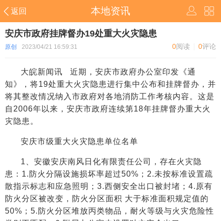
本地资讯
返回
安庆市政府挂牌督办19处重大火灾隐患
0
阅读
0
评论
原创
2023/04/21 16:59:31
大皖新闻讯 近期，安庆市政府办公室印发《通
知》，将19处重大火灾隐患进行集中公布和挂牌督办，并
将其整改情况纳入市政府对各地消防工作考核内容。这是
自2006年以来，安庆市政府连续第18年挂牌督办重大火
灾隐患。
安庆市级重大火灾隐患单位名单
1、安徽安庆南风日化有限责任公司，存在火灾隐
患：1.防火分隔设施损坏率超过50%；2.未按标准设置疏
散指示标志和应急照明；3.西侧安全出口被封堵；4.原有
防火分区被改变，防火分区面积 大于标准面积规定值的
50%；5.防火分区堆放丙类物品，耐火等级与火灾危险性