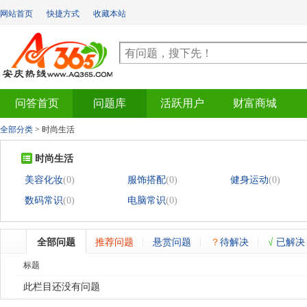
网站首页
快捷方式
收藏本站
问答首页
问题库
活跃用户
财富商城
全部分类
> 时尚生活
时尚生活
美容化妆
(0)
服饰搭配
(0)
健身运动
(0)
数码常识
(0)
电脑常识
(0)
全部问题
推荐问题
悬赏问题
？
待解决
√
已解决
标题
此栏目还没有问题