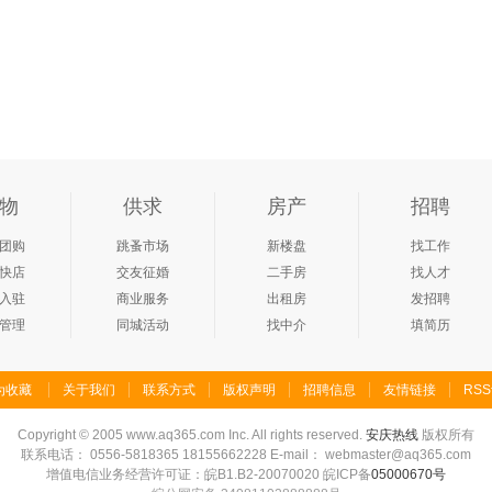
物
供求
房产
招聘
团购
跳蚤市场
新楼盘
找工作
快店
交友征婚
二手房
找人才
入驻
商业服务
出租房
发招聘
管理
同城活动
找中介
填简历
为收藏
关于我们
联系方式
版权声明
招聘信息
友情链接
RS
Copyright
©
2005 www.aq365.com Inc. All rights reserved.
安庆热线
版权所有
联系电话： 0556-5818365 18155662228 E-mail： webmaster@aq365.com
增值电信业务经营许可证：皖B1.B2-20070020 皖ICP备
05000670号