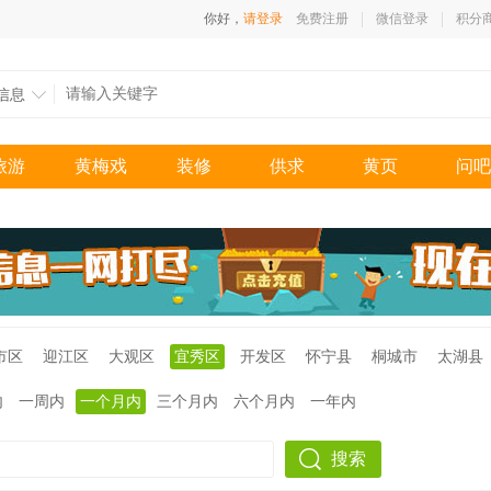
你好，
请登录
免费注册
微信登录
积分
信息
旅游
黄梅戏
装修
供求
黄页
问吧
市区
迎江区
大观区
宜秀区
开发区
怀宁县
桐城市
太湖县
内
一周内
一个月内
三个月内
六个月内
一年内
搜索