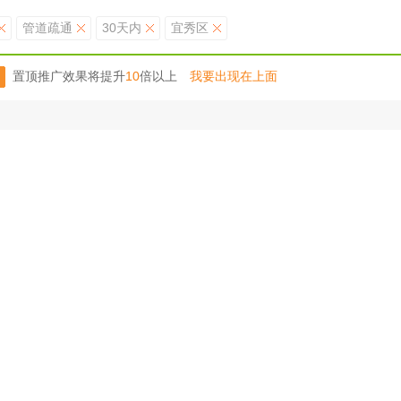
管道疏通
30天内
宜秀区
置顶推广效果将提升
10
倍以上
我要出现在上面