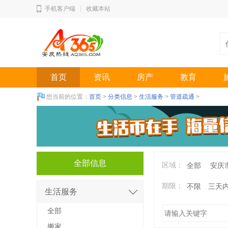
手机客户端
收藏本站
首页
资讯
房产
教育
您当前的位置：
首页
>
分类信息
>
生活服务
>
管道疏通
>
全部信息
区域：
全部
安庆
期限：
不限
三天
生活服务
全部
搬家