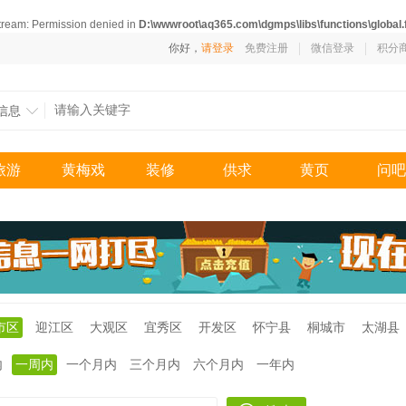
stream: Permission denied in
D:\wwwroot\aq365.com\dgmps\libs\functions\global.
你好，
请登录
免费注册
微信登录
积分
信息
旅游
黄梅戏
装修
供求
黄页
问吧
市区
迎江区
大观区
宜秀区
开发区
怀宁县
桐城市
太湖县
内
一周内
一个月内
三个月内
六个月内
一年内