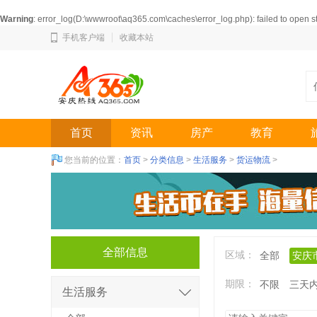
Warning
: error_log(D:\wwwroot\aq365.com\caches\error_log.php): failed to open 
手机客户端
收藏本站
首页
资讯
房产
教育
您当前的位置：
首页
>
分类信息
>
生活服务
>
货运物流
>
全部信息
区域：
全部
安庆
期限：
不限
三天
生活服务