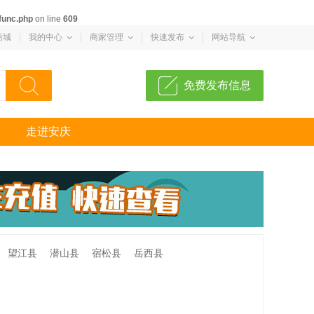
func.php
on line
609
商城
我的中心
商家管理
快速发布
网站导航
免费发布信息
走进安庆
望江县
潜山县
宿松县
岳西县