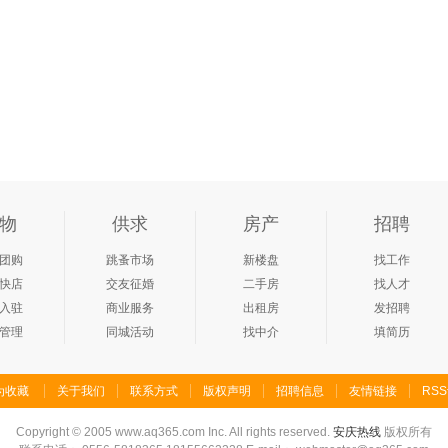
物
供求
房产
招聘
团购
跳蚤市场
新楼盘
找工作
快店
交友征婚
二手房
找人才
入驻
商业服务
出租房
发招聘
管理
同城活动
找中介
填简历
为收藏
关于我们
联系方式
版权声明
招聘信息
友情链接
RS
Copyright
©
2005 www.aq365.com Inc. All rights reserved.
安庆热线
版权所有