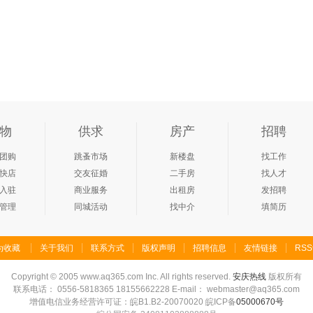
物
供求
房产
招聘
团购
跳蚤市场
新楼盘
找工作
快店
交友征婚
二手房
找人才
入驻
商业服务
出租房
发招聘
管理
同城活动
找中介
填简历
为收藏
关于我们
联系方式
版权声明
招聘信息
友情链接
RS
Copyright
©
2005 www.aq365.com Inc. All rights reserved.
安庆热线
版权所有
联系电话： 0556-5818365 18155662228 E-mail： webmaster@aq365.com
增值电信业务经营许可证：皖B1.B2-20070020 皖ICP备
05000670号