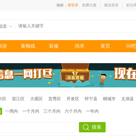
你好，
请登录
免费注册
微信登录
积分
信息
旅游
黄梅戏
装修
供求
黄页
问吧
市区
迎江区
大观区
宜秀区
开发区
怀宁县
桐城市
太湖县
内
一周内
一个月内
三个月内
六个月内
一年内
搜索