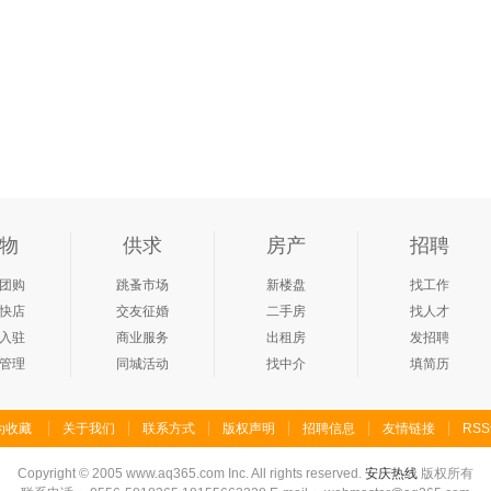
物
供求
房产
招聘
团购
跳蚤市场
新楼盘
找工作
快店
交友征婚
二手房
找人才
入驻
商业服务
出租房
发招聘
管理
同城活动
找中介
填简历
为收藏
关于我们
联系方式
版权声明
招聘信息
友情链接
RS
Copyright
©
2005 www.aq365.com Inc. All rights reserved.
安庆热线
版权所有