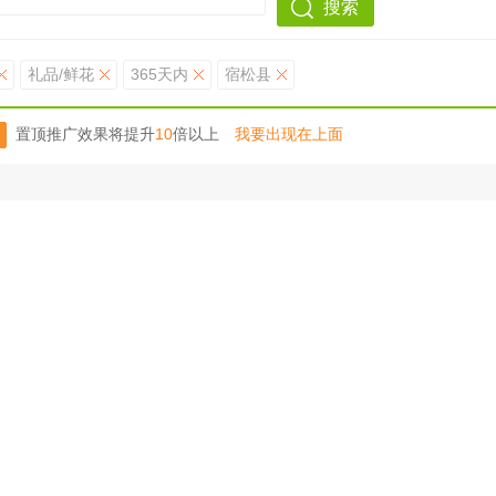
搜索
礼品/鲜花
365天内
宿松县
置顶推广效果将提升
10
倍以上
我要出现在上面