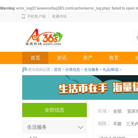
Warning
: error_log(D:\wwwroot\aq365.com\caches\error_log.php): failed to open 
手机客户端
收藏本站
首页
资讯
房产
教育
您当前的位置：
首页
>
分类信息
>
生活服务
>
礼品/鲜花
>
全部信息
区域：
全部
安庆
期限：
不限
三天
生活服务