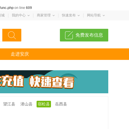
func.php
on line
609
商城
我的中心
商家管理
快速发布
网站导航
免费发布信息
走进安庆
望江县
潜山县
宿松县
岳西县