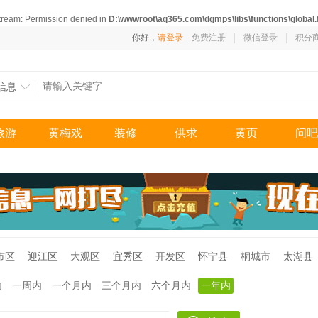
stream: Permission denied in
D:\wwwroot\aq365.com\dgmps\libs\functions\global.
你好，
请登录
免费注册
微信登录
积分
信息
旅游
黄梅戏
装修
供求
黄页
问吧
市区
迎江区
大观区
宜秀区
开发区
怀宁县
桐城市
太湖县
内
一周内
一个月内
三个月内
六个月内
一年内