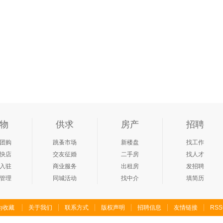
物
供求
房产
招聘
团购
跳蚤市场
新楼盘
找工作
快店
交友征婚
二手房
找人才
入驻
商业服务
出租房
发招聘
管理
同城活动
找中介
填简历
为收藏
关于我们
联系方式
版权声明
招聘信息
友情链接
RS