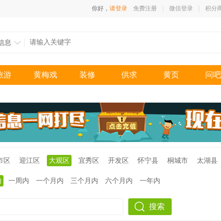
你好，
请登录
免费注册
微信登录
积分
信息
旅游
黄梅戏
装修
供求
黄页
问吧
市区
迎江区
大观区
宜秀区
开发区
怀宁县
桐城市
太湖县
内
一周内
一个月内
三个月内
六个月内
一年内
搜索