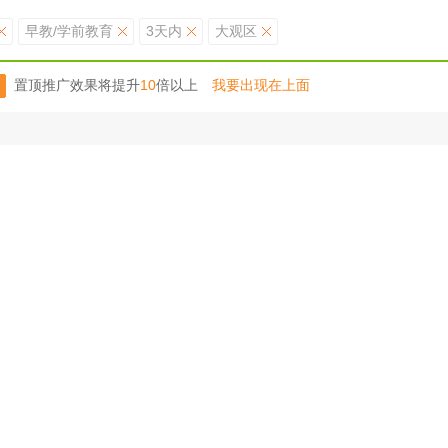
早教/学前教育
3天内
大观区
置顶推广效果将提升
10
倍以上
我要出现在上面