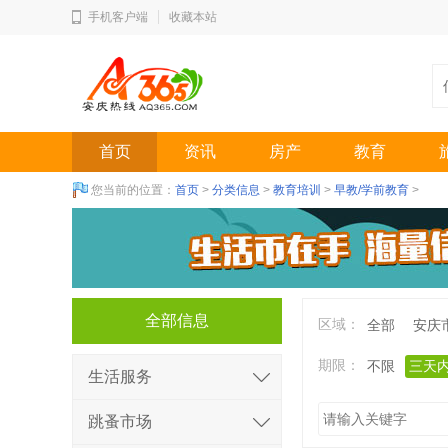
手机客户端
收藏本站
首页
资讯
房产
教育
您当前的位置：
首页
>
分类信息
>
教育培训
>
早教/学前教育
>
全部信息
区域：
全部
安庆
期限：
不限
三天
生活服务
跳蚤市场