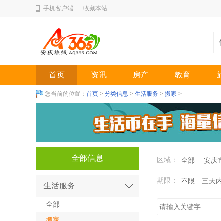
手机客户端
收藏本站
首页
资讯
房产
教育
您当前的位置：
首页
>
分类信息
>
生活服务
>
搬家
>
全部信息
区域：
全部
安庆
期限：
不限
三天
生活服务
全部
搬家