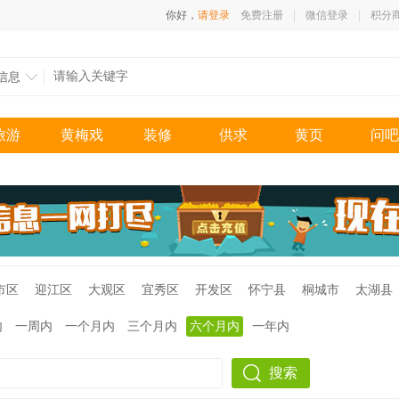
你好，
请登录
免费注册
微信登录
积分
信息
旅游
黄梅戏
装修
供求
黄页
问吧
市区
迎江区
大观区
宜秀区
开发区
怀宁县
桐城市
太湖县
内
一周内
一个月内
三个月内
六个月内
一年内
搜索