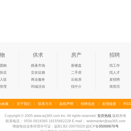
物
供求
房产
招聘
团购
跳蚤市场
新楼盘
找工作
快店
交友征婚
二手房
找人才
入驻
商业服务
出租房
发招聘
管理
同城活动
找中介
填简历
为收藏
关于我们
联系方式
版权声明
招聘信息
友情链接
RS
Copyright
©
2005 www.aq365.com Inc. All rights reserved.
安庆热线
版权所有
联系电话： 0556-5818365 18155662228 E-mail： webmaster@aq365.com
增值电信业务经营许可证：皖B1.B2-20070020 皖ICP备
05000670号