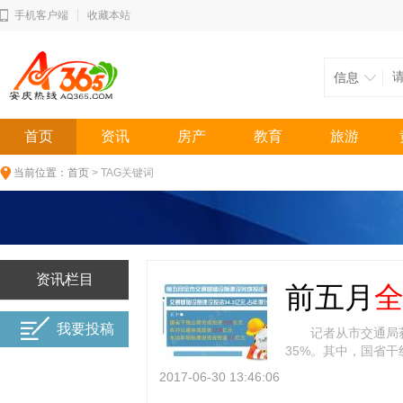
手机客户端
收藏本站
信息
首页
资讯
房产
教育
旅游
当前位置：
首页
> TAG关键词
资讯栏目
前五月
我要投稿
记者从市交通局获
35%。其中，国省干
8亿元。 一级公路 
2017-06-30 13:46:06