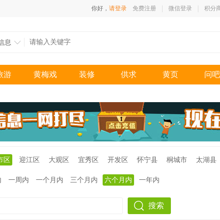
你好，
请登录
免费注册
微信登录
积分
信息
旅游
黄梅戏
装修
供求
黄页
问吧
市区
迎江区
大观区
宜秀区
开发区
怀宁县
桐城市
太湖县
内
一周内
一个月内
三个月内
六个月内
一年内
搜索