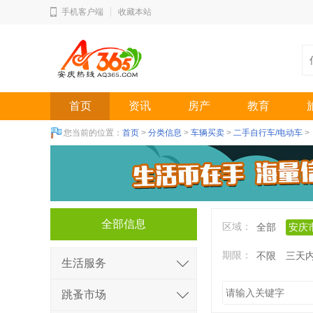
手机客户端
收藏本站
首页
资讯
房产
教育
您当前的位置：
首页
>
分类信息
>
车辆买卖
>
二手自行车/电动车
>
全部信息
区域：
全部
安庆
期限：
不限
三天
生活服务
跳蚤市场