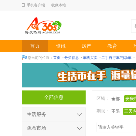
手机客户端
收藏本站
首页
资讯
房产
教育
您当前的位置：
首页
>
分类信息
>
车辆买卖
>
二手自行车/电动车
>
全部信息
区域：
全部
安庆
期限：
不限
三天
生活服务
跳蚤市场