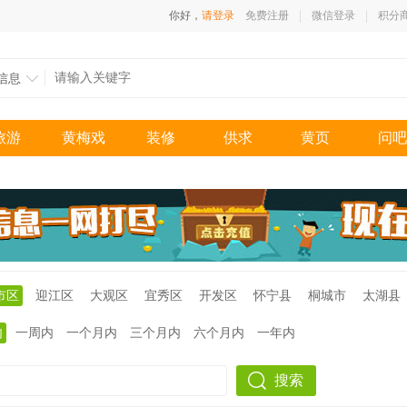
你好，
请登录
免费注册
微信登录
积分
信息
旅游
黄梅戏
装修
供求
黄页
问吧
市区
迎江区
大观区
宜秀区
开发区
怀宁县
桐城市
太湖县
内
一周内
一个月内
三个月内
六个月内
一年内
搜索