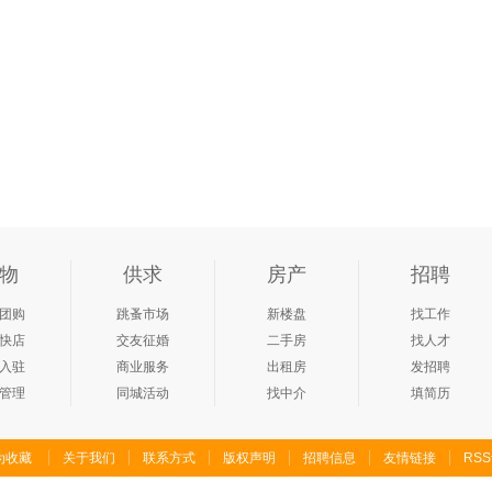
物
供求
房产
招聘
团购
跳蚤市场
新楼盘
找工作
快店
交友征婚
二手房
找人才
入驻
商业服务
出租房
发招聘
管理
同城活动
找中介
填简历
为收藏
关于我们
联系方式
版权声明
招聘信息
友情链接
RS