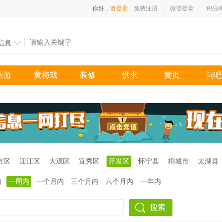
你好，
请登录
免费注册
微信登录
积分
信息
旅游
黄梅戏
装修
供求
黄页
问吧
市区
迎江区
大观区
宜秀区
开发区
怀宁县
桐城市
太湖县
内
一周内
一个月内
三个月内
六个月内
一年内
搜索