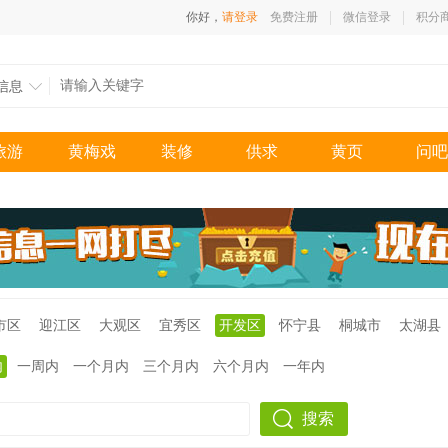
你好，
请登录
免费注册
微信登录
积分
信息
旅游
黄梅戏
装修
供求
黄页
问吧
市区
迎江区
大观区
宜秀区
开发区
怀宁县
桐城市
太湖县
内
一周内
一个月内
三个月内
六个月内
一年内
搜索