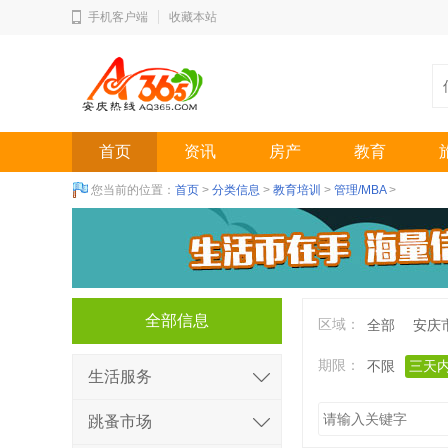
手机客户端
收藏本站
首页
资讯
房产
教育
您当前的位置：
首页
>
分类信息
>
教育培训
>
管理/MBA
>
全部信息
区域：
全部
安庆
期限：
不限
三天
生活服务
跳蚤市场