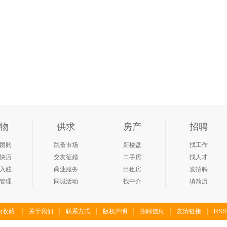
物
供求
房产
招聘
团购
跳蚤市场
新楼盘
找工作
快店
交友征婚
二手房
找人才
入驻
商业服务
出租房
发招聘
管理
同城活动
找中介
填简历
为收藏
关于我们
联系方式
版权声明
招聘信息
友情链接
RS