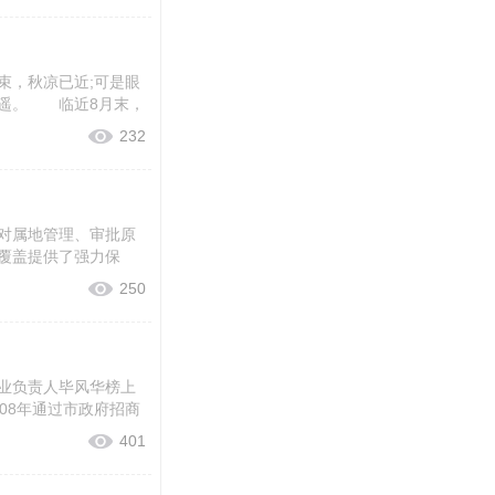
，秋凉已近;可是眼
遥。 临近8月末，
232
对属地管理、审批原
覆盖提供了强力保
250
业负责人毕风华榜上
08年通过市政府招商
401