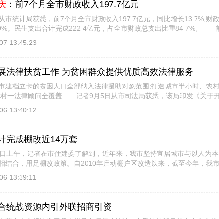
庆
：前7个月全市财政收入197.7亿元
统计局获悉，前7个月全市财政收入197 7亿元，同比增长13 7%;财政支
 9%。民生支出合计完成222 4亿元，占全市财政总支出比重84 7%。
定，增幅比 [
详细信息
]
07 13:45:23
展法律扶贫工作 为贫困群众提供优质高效法律服务
档立卡的贫困人口全部纳入法律援助对象范围;打造城市半小时、农村
一村一法律顾问全覆盖……记者9月5日从市司法局获悉，该局印发《关于
将充 [
详细信息
]
06 13:40:12
计完成棚改近14万套
上午，记者在市住建委了解到，近年来，我市坚持宜居城市与以人为本
相结合，用足棚改政策。自2010年启动棚户区改造以来，截至今年，我
，并提前 [
详细信息
]
06 13:39:11
合统战资源内引外联招商引资