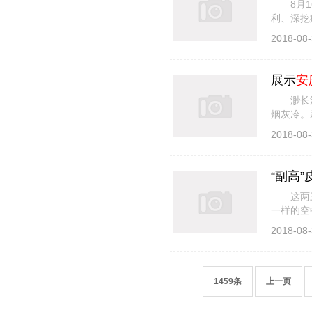
8月16
利、深挖
励。 在
2018-08-
展示
安
渺长江，
烟灰冷。
流击楫酬
2018-08-
“副高
这两三
一样的空
光大片自
2018-08-
1459条
上一页