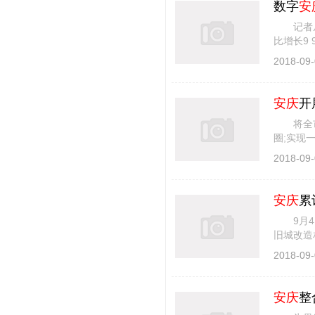
数字
安
记者从市
比增长9
入保持稳
2018-09-
安庆
开
将全市建
圈;实现
施意见》，
2018-09-
安庆
累
9月4日
旧城改造
近14万套
2018-09-
安庆
整