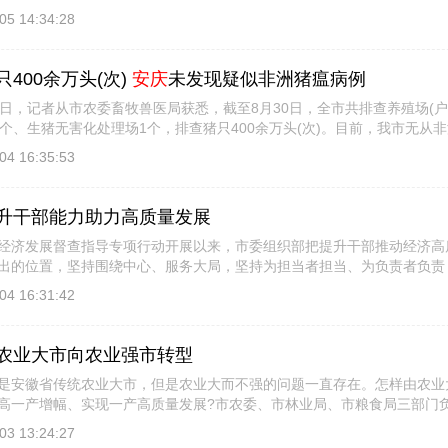
部门 [
详细信息
]
05 14:34:28
400余万头(次)
安庆
未发现疑似非洲猪瘟病例
，记者从市农委畜牧兽医局获悉，截至8月30日，全市共排查养殖场(户)4
9个、生猪无害化处理场1个，排查猪只400余万头(次)。目前，我市无从
猪及其产 [
详细信息
]
04 16:35:53
升干部能力助力高质量发展
发展督查指导专项行动开展以来，市委组织部把提升干部推动经济高
出的位置，坚持围绕中心、服务大局，坚持为担当者担当、为负责者负责
部，推动 [
详细信息
]
04 16:31:42
农业大市向农业强市转型
是安徽省传统农业大市，但是农业大而不强的问题一直存在。怎样由农业
高一产增幅、实现一产高质量发展?市农委、市林业局、市粮食局三部门
半年 [
详细信息
]
03 13:24:27