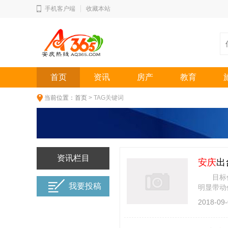
手机客户端
收藏本站
首页
资讯
房产
教育
当前位置：
首页
> TAG关键词
资讯栏目
安庆
出
目标任务
我要投稿
明显带动
以上 日
2018-09-