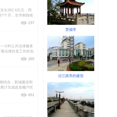
出262 6亿元，同
 前7个月，全市财政收
237
焚烟亭
一小时公共法律服务
开展法律扶贫工作的实
265
沿江路旁的建筑
相结合，新城建设和
市累计完成改造棚户区
651