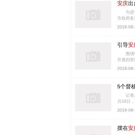
安庆
出
为进一
市政府多
引资工作
2018-08-
引导
安
围绕中心
开展四督
振，充分
2018-08-
5个督
记者从市
月28日
鑫保罗卫浴
2018-08-
摆在
安