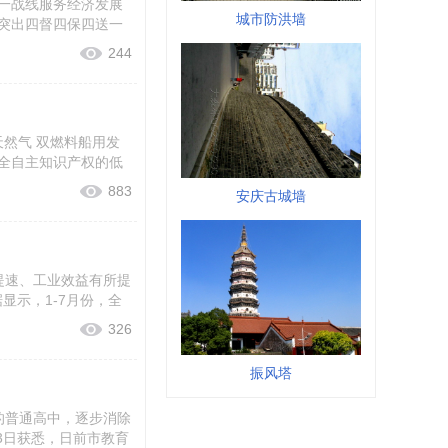
一战线服务经济发展
城市防洪墙
突出四督四保四送一
244
天然气 双燃料船用发
全自主知识产权的低
883
安庆古城墙
提速、工业效益有所提
显示，1-7月份，全
326
振风塔
的普通高中，逐步消除
3日获悉，日前市教育