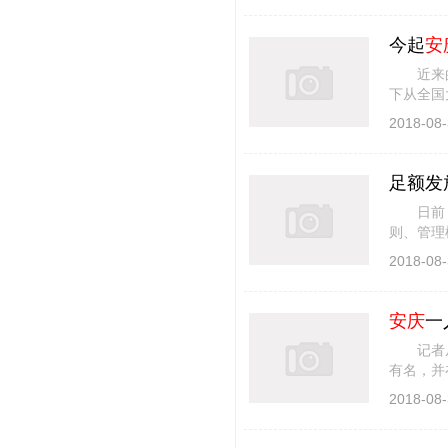
今起
安
近来的天
下从全国
安庆
的天
2018-08-
足额发
日前，市
则、管理
障。 在
2018-08-
安庆
一
记者从市
有名，并
引资返乡
2018-08-