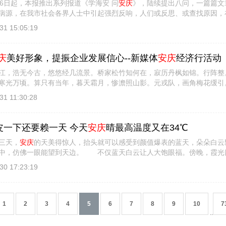
日起，本报推出系列报道《学海安 问
安庆
》，陆续提出八问，一篇篇文
病源，在我市社会各界人士中引起强烈反响，人们或反思、或查找原因，
读了八问系 [
详细信息
]
31 15:05:19
庆
美好形象，提振企业发展信心--新媒体
安庆
经济行活动
浩无今古，悠悠经几流景。桥家松竹知何在，寂历丹枫如锦。行阵整
寒光万顷。算只有当年，暮天霜月，惨澹照山影。元戎队，画角梅花缓引
初志，此 [
详细信息
]
31 11:30:28
”皮一下还要赖一天 今天
安庆
晴最高温度又在34℃
天，
安庆
的天美得惊人，抬头就可以感受到颜值爆表的蓝天，朵朵白云
中，仿佛一眼能望到天边。 不仅蓝天白云让人大饱眼福。傍晚，霞光
然也不能 [
详细信息
]
30 17:23:19
1
2
3
4
5
6
7
8
9
10
7
..