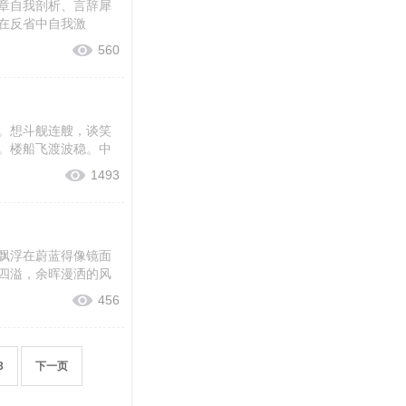
章自我剖析、言辞犀
在反省中自我激
560
。想斗舰连艘，谈笑
。楼船飞渡波稳。中
1493
飘浮在蔚蓝得像镜面
四溢，余晖漫洒的风
456
3
下一页