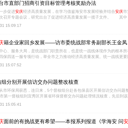
台市直部门招商引资目标管理考核奖励办法
步促进
安庆
经济高质量发展，在学习借鉴海安市发展经验并结合
安庆
市
次召开专题会议，研究出台了促进经济高质量发展一揽子文件。 其中
出台了《 [
详细信息
]
31 15:09:17
庆
籍企业家回乡发展——访市委统战部常务副部长王金凤
、服务大局，是统战部门职责所在，也是统一战线体现作为的根本所
四保四送一服专项行动，举全市之力推动经济高质量发展。统一战线更要
发挥统一战 [
详细信息
]
31 15:07:52
核组分别开展信访交办问题整改核查
环保局获悉，连日来，5个督核组分赴各包保县区开展信访交办问题
，市第一督核组到宜秀区开展省环保督察交办问题处理情况核查，先后到
、S322 [
详细信息
]
31 15:05:41
庆
面前的有挑战更有希望——本报系列报道《学海安 问