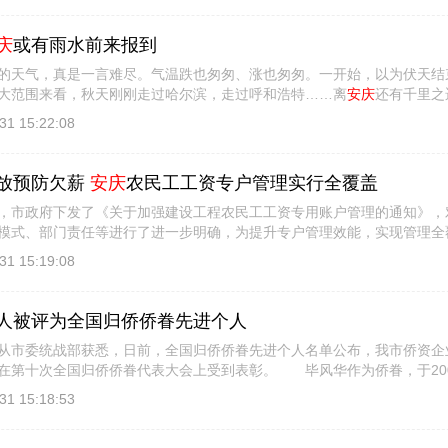
庆
或有雨水前来报到
气，真是一言难尽。气温跌也匆匆、涨也匆匆。一开始，以为伏天结束
大范围来看，秋天刚刚走过哈尔滨，走过呼和浩特……离
安庆
还有千里之
气舞台 [
详细信息
]
31 15:22:08
放预防欠薪
安庆
农民工工资专户管理实行全覆盖
政府下发了《关于加强建设工程农民工工资专用账户管理的通知》，
模式、部门责任等进行了进一步明确，为提升专户管理效能，实现管理全
属地管理 [
详细信息
]
31 15:19:08
人被评为全国归侨侨眷先进个人
委统战部获悉，日前，全国归侨侨眷先进个人名单公布，我市侨资企
在第十次全国归侨侨眷代表大会上受到表彰。 毕风华作为侨眷，于20
，在我市 [
详细信息
]
31 15:18:53