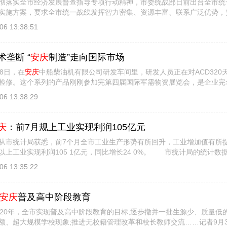
实全市经济发展督查指导专项行动精神，市委统战部日前出台全市统
实施方案，要求全市统一战线发挥智力密集、资源丰富、联系广泛优势，
统一战线 [
详细信息
]
06 13:38:51
术垄断 “
安庆
制造”走向国际市场
8日，在
安庆
中船柴油机有限公司研发车间里，研发人员正在对ACD320
检修。这个系列的产品刚刚参加完第四届国际军需物资展览会，是企业完
、高效型发 [
详细信息
]
06 13:38:29
庆
：前7月规上工业实现利润105亿元
统计局获悉，前7个月全市工业生产形势有所回升，工业增加值有所
以上工业实现利润105 1亿元，同比增长24 0%。 市统计局的统计数据
上工业增 [
详细信息
]
06 13:35:22
安庆
普及高中阶段教育
0年，全市实现普及高中阶段教育的目标;逐步撤并一批生源少、质量低
额、超大规模学校现象;推进无校籍管理改革和校长教师交流……记者9月