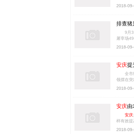
体育局等四
2018-09-
排查猪只
9月3日
屠宰场4
区调购生
2018-09-
安庆
提
全市经济
领摆在突
严管理干
2018-09-
安庆
由
安庆
样有效提
路。 上
2018-09-